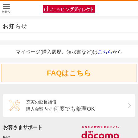
お知らせ
マイページ(購入履歴、領収書など)は
こちら
から
FAQはこちら
充実の延長補償
何度でも修理OK
購入金額内で
お客さまサポート
FAQ