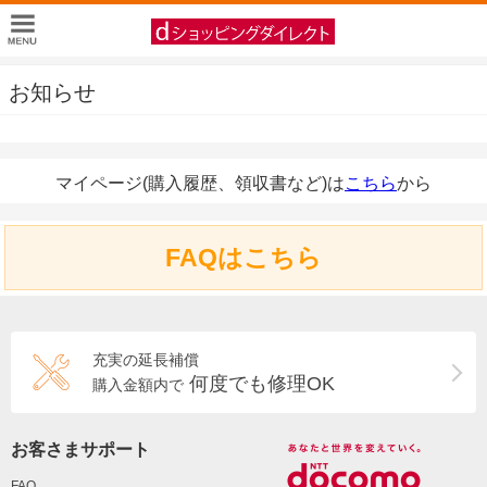
お知らせ
マイページ(購入履歴、領収書など)は
こちら
から
FAQはこちら
充実の延長補償
何度でも修理OK
購入金額内で
お客さまサポート
FAQ