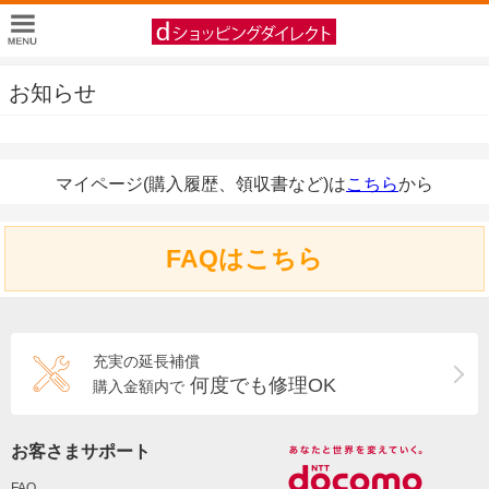
お知らせ
マイページ(購入履歴、領収書など)は
こちら
から
FAQはこちら
充実の延長補償
何度でも修理OK
購入金額内で
お客さまサポート
FAQ