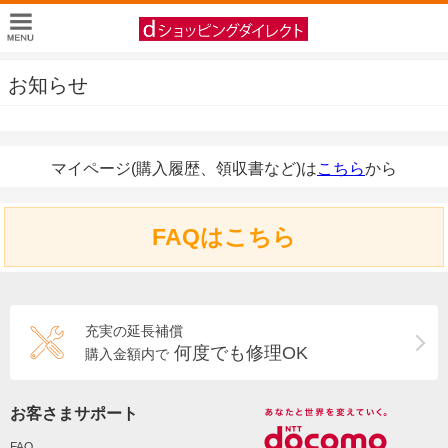
お知らせ
マイページ(購入履歴、領収書など)は
こちら
から
FAQはこちら
充実の延長補償
何度でも修理OK
購入金額内で
お客さまサポート
FAQ