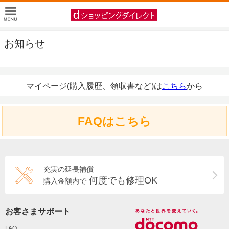
お知らせ
マイページ(購入履歴、領収書など)は
こちら
から
FAQはこちら
充実の延長補償
何度でも修理OK
購入金額内で
お客さまサポート
FAQ