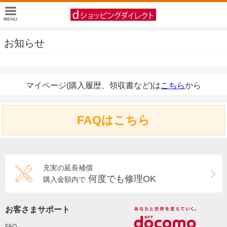
お知らせ
マイページ(購入履歴、領収書など)は
こちら
から
FAQはこちら
充実の延長補償
何度でも修理OK
購入金額内で
お客さまサポート
FAQ