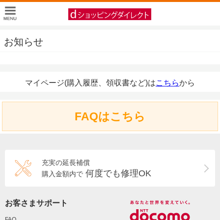
お知らせ
マイページ(購入履歴、領収書など)は
こちら
から
FAQはこちら
充実の延長補償
何度でも修理OK
購入金額内で
お客さまサポート
FAQ