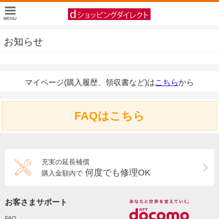
お知らせ
マイページ(購入履歴、領収書など)は
こちら
から
FAQはこちら
充実の延長補償
何度でも修理OK
購入金額内で
お客さまサポート
FAQ