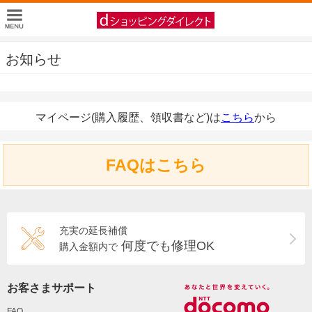
お知らせ
マイページ(購入履歴、領収書など)は
こちら
から
FAQはこちら
充実の延長補償
何度でも修理OK
購入金額内で
お客さまサポート
FAQ