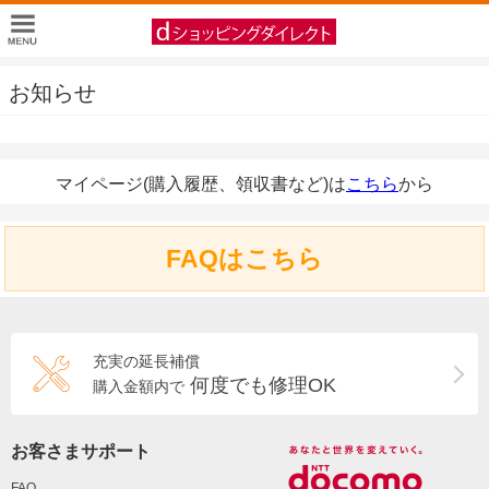
お知らせ
マイページ(購入履歴、領収書など)は
こちら
から
FAQはこちら
充実の延長補償
何度でも修理OK
購入金額内で
お客さまサポート
FAQ