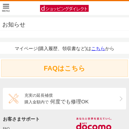
お知らせ
マイページ(購入履歴、領収書など)は
こちら
から
FAQはこちら
充実の延長補償
何度でも修理OK
購入金額内で
お客さまサポート
FAQ