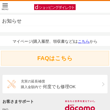
お知らせ
マイページ(購入履歴、領収書など)は
こちら
から
FAQはこちら
充実の延長補償
何度でも修理OK
購入金額内で
お客さまサポート
FAQ