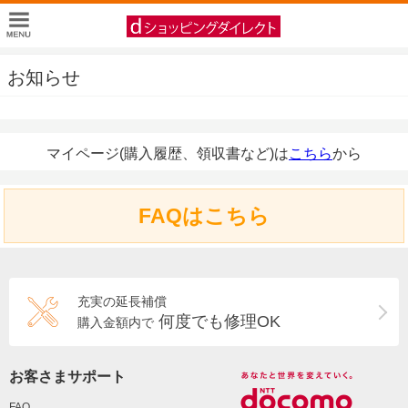
お知らせ
マイページ(購入履歴、領収書など)は
こちら
から
FAQはこちら
充実の延長補償
何度でも修理OK
購入金額内で
お客さまサポート
FAQ