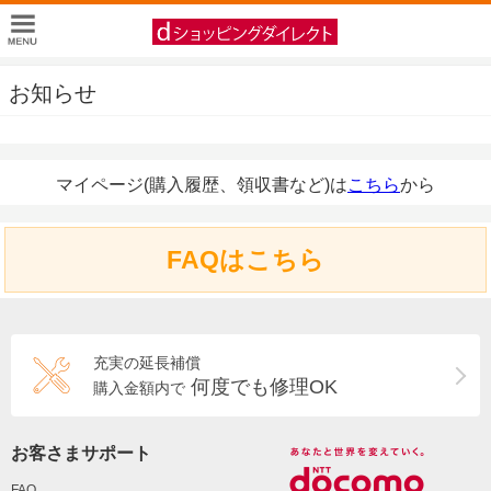
お知らせ
マイページ(購入履歴、領収書など)は
こちら
から
FAQはこちら
充実の延長補償
何度でも修理OK
購入金額内で
お客さまサポート
FAQ