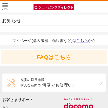
お知らせ
マイページ(購入履歴、領収書など)は
こちら
から
FAQはこちら
充実の延長補償
何度でも修理OK
購入金額内で
お客さまサポート
FAQ