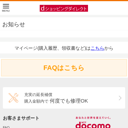
お知らせ
マイページ(購入履歴、領収書など)は
こちら
から
FAQはこちら
充実の延長補償
何度でも修理OK
購入金額内で
お客さまサポート
FAQ