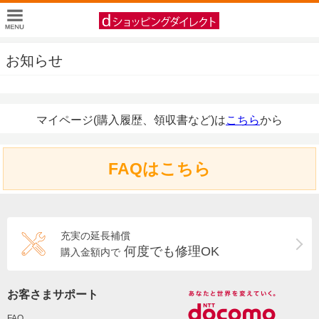
お知らせ
マイページ(購入履歴、領収書など)は
こちら
から
FAQはこちら
充実の延長補償
何度でも修理OK
購入金額内で
お客さまサポート
FAQ