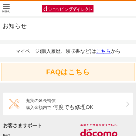
お知らせ
マイページ(購入履歴、領収書など)は
こちら
から
FAQはこちら
充実の延長補償
何度でも修理OK
購入金額内で
お客さまサポート
FAQ