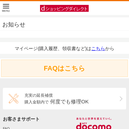
お知らせ
マイページ(購入履歴、領収書など)は
こちら
から
FAQはこちら
充実の延長補償
何度でも修理OK
購入金額内で
お客さまサポート
FAQ