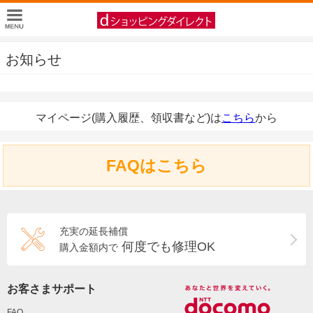
お知らせ
マイページ(購入履歴、領収書など)は
こちら
から
FAQはこちら
充実の延長補償
何度でも修理OK
購入金額内で
お客さまサポート
FAQ