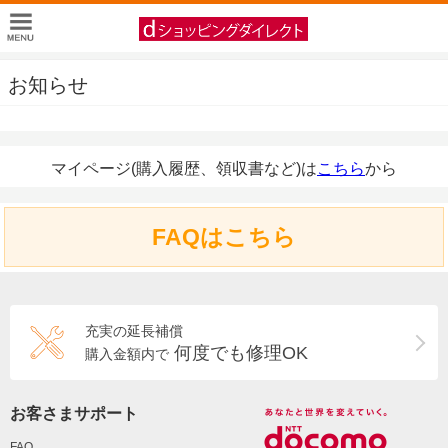
お知らせ
マイページ(購入履歴、領収書など)は
こちら
から
FAQはこちら
充実の延長補償
何度でも修理OK
購入金額内で
お客さまサポート
FAQ