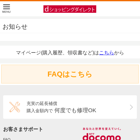
お知らせ
マイページ(購入履歴、領収書など)は
こちら
から
FAQはこちら
充実の延長補償
何度でも修理OK
購入金額内で
お客さまサポート
FAQ