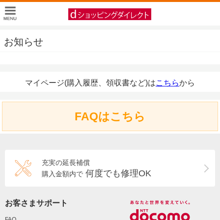
お知らせ
マイページ(購入履歴、領収書など)は
こちら
から
FAQはこちら
充実の延長補償
何度でも修理OK
購入金額内で
お客さまサポート
FAQ