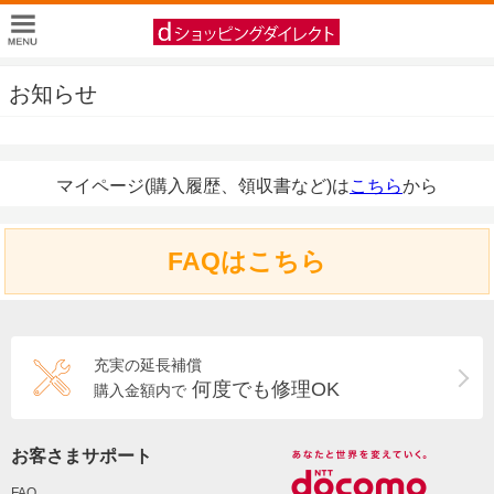
お知らせ
マイページ(購入履歴、領収書など)は
こちら
から
FAQはこちら
充実の延長補償
何度でも修理OK
購入金額内で
お客さまサポート
FAQ