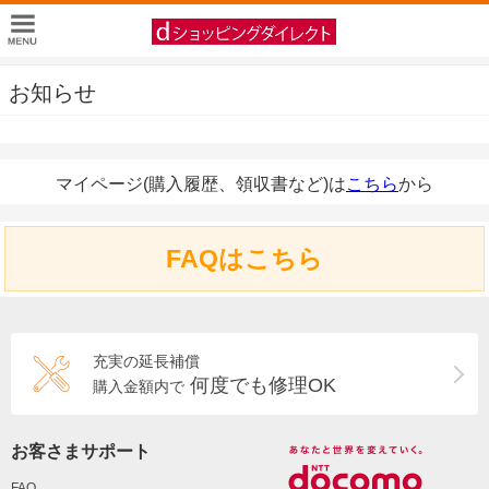
お知らせ
マイページ(購入履歴、領収書など)は
こちら
から
FAQはこちら
充実の延長補償
何度でも修理OK
購入金額内で
お客さまサポート
FAQ