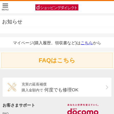
お知らせ
マイページ(購入履歴、領収書など)は
こちら
から
FAQはこちら
充実の延長補償
何度でも修理OK
購入金額内で
お客さまサポート
FAQ