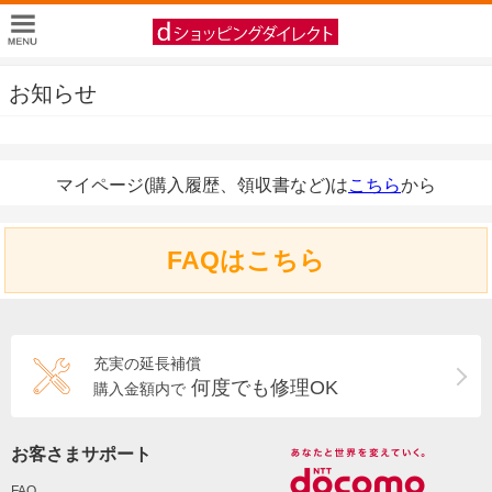
お知らせ
マイページ(購入履歴、領収書など)は
こちら
から
FAQはこちら
充実の延長補償
何度でも修理OK
購入金額内で
お客さまサポート
FAQ