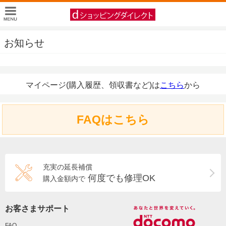
お知らせ
マイページ(購入履歴、領収書など)は
こちら
から
FAQはこちら
充実の延長補償
何度でも修理OK
購入金額内で
お客さまサポート
FAQ