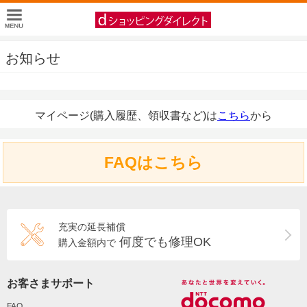
お知らせ
マイページ(購入履歴、領収書など)は
こちら
から
FAQはこちら
充実の延長補償
何度でも修理OK
購入金額内で
お客さまサポート
FAQ