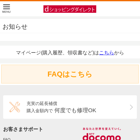
お知らせ
マイページ(購入履歴、領収書など)は
こちら
から
FAQはこちら
充実の延長補償
何度でも修理OK
購入金額内で
お客さまサポート
FAQ