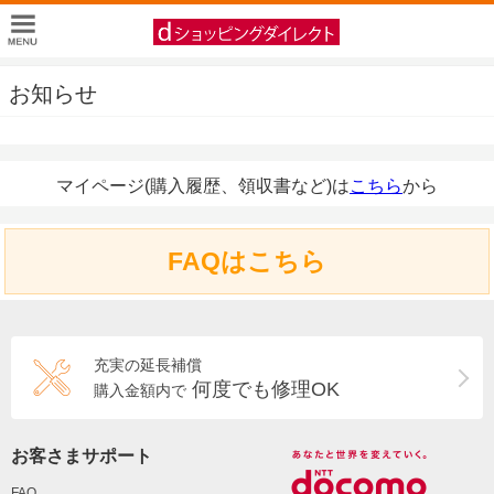
お知らせ
マイページ(購入履歴、領収書など)は
こちら
から
FAQはこちら
充実の延長補償
何度でも修理OK
購入金額内で
お客さまサポート
FAQ