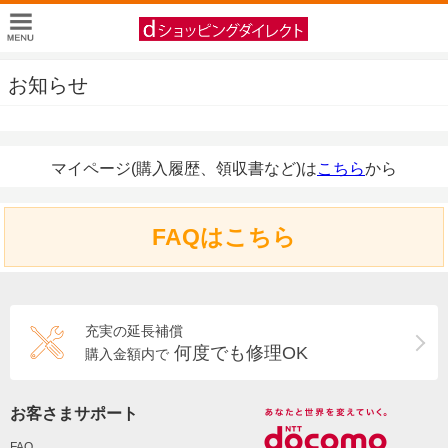
お知らせ
マイページ(購入履歴、領収書など)は
こちら
から
FAQはこちら
充実の延長補償
何度でも修理OK
購入金額内で
お客さまサポート
FAQ