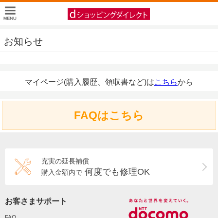
お知らせ
マイページ(購入履歴、領収書など)は
こちら
から
FAQはこちら
充実の延長補償
何度でも修理OK
購入金額内で
お客さまサポート
FAQ