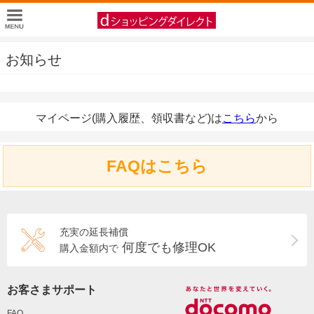
お知らせ
マイページ(購入履歴、領収書など)は
こちら
から
FAQはこちら
充実の延長補償
何度でも修理OK
購入金額内で
お客さまサポート
FAQ