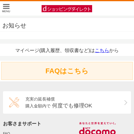
お知らせ
マイページ(購入履歴、領収書など)は
こちら
から
FAQはこちら
充実の延長補償
何度でも修理OK
購入金額内で
お客さまサポート
FAQ