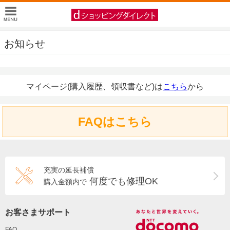
お知らせ
マイページ(購入履歴、領収書など)は
こちら
から
FAQはこちら
充実の延長補償
何度でも修理OK
購入金額内で
お客さまサポート
FAQ