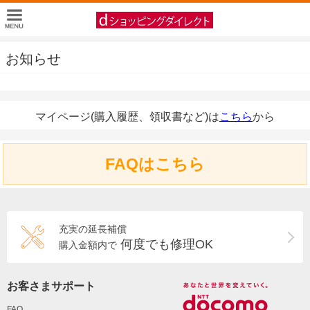
お知らせ
マイページ(購入履歴、領収書など)は
こちら
から
FAQはこちら
充実の延長補償
何度でも修理OK
購入金額内で
お客さまサポート
FAQ