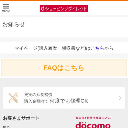
お知らせ
マイページ(購入履歴、領収書など)は
こちら
から
FAQはこちら
充実の延長補償
何度でも修理OK
購入金額内で
お客さまサポート
FAQ