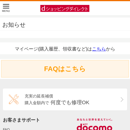
お知らせ
マイページ(購入履歴、領収書など)は
こちら
から
FAQはこちら
充実の延長補償
何度でも修理OK
購入金額内で
お客さまサポート
FAQ