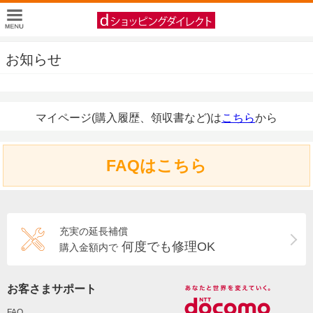
お知らせ
マイページ(購入履歴、領収書など)は
こちら
から
FAQはこちら
充実の延長補償
何度でも修理OK
購入金額内で
お客さまサポート
FAQ