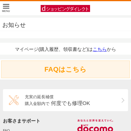
お知らせ
マイページ(購入履歴、領収書など)は
こちら
から
FAQはこちら
充実の延長補償
何度でも修理OK
購入金額内で
お客さまサポート
FAQ