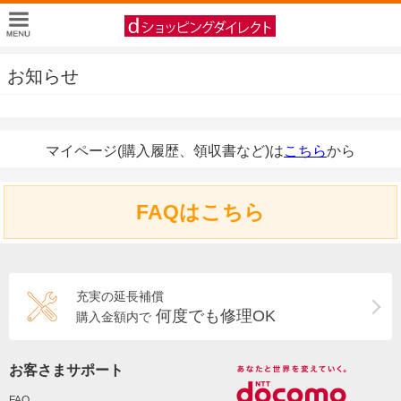
お知らせ
マイページ(購入履歴、領収書など)は
こちら
から
FAQはこちら
充実の延長補償
何度でも修理OK
購入金額内で
お客さまサポート
FAQ