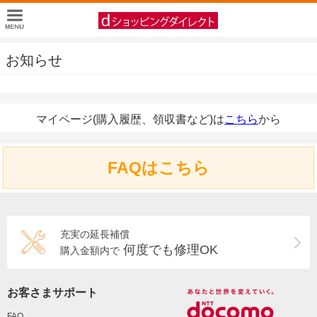
お知らせ
マイページ(購入履歴、領収書など)は
こちら
から
FAQはこちら
充実の延長補償
何度でも修理OK
購入金額内で
お客さまサポート
FAQ