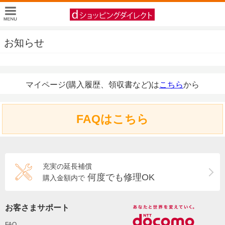
お知らせ
マイページ(購入履歴、領収書など)は
こちら
から
FAQはこちら
充実の延長補償
何度でも修理OK
購入金額内で
お客さまサポート
FAQ