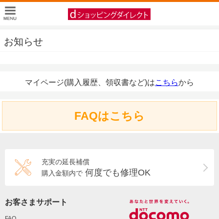
お知らせ
マイページ(購入履歴、領収書など)は
こちら
から
FAQはこちら
充実の延長補償
何度でも修理OK
購入金額内で
お客さまサポート
FAQ