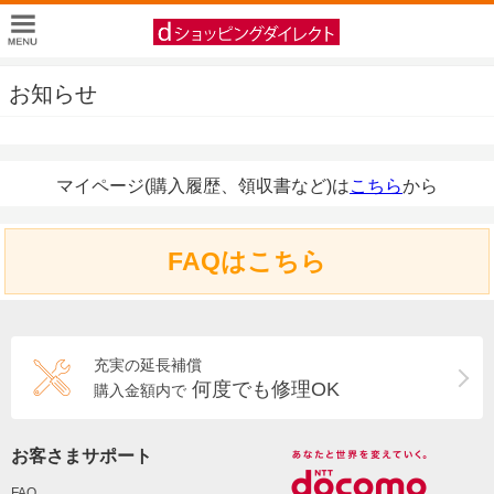
お知らせ
マイページ(購入履歴、領収書など)は
こちら
から
FAQはこちら
充実の延長補償
何度でも修理OK
購入金額内で
お客さまサポート
FAQ