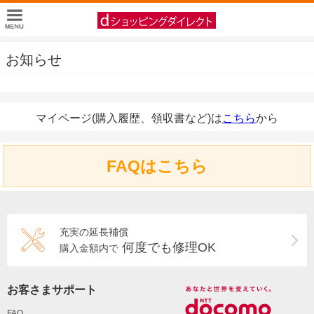
お知らせ
マイページ(購入履歴、領収書など)は
こちら
から
FAQはこちら
充実の延長補償
何度でも修理OK
購入金額内で
お客さまサポート
FAQ