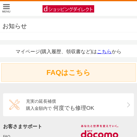
お知らせ
マイページ(購入履歴、領収書など)は
こちら
から
FAQはこちら
充実の延長補償
何度でも修理OK
購入金額内で
お客さまサポート
FAQ