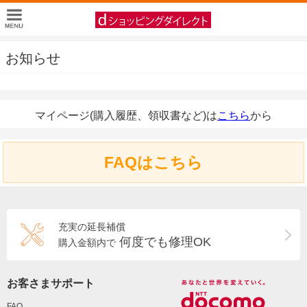
お知らせ
マイページ(購入履歴、領収書など)は
こちら
から
FAQはこちら
充実の延長補償
何度でも修理OK
購入金額内で
お客さまサポート
FAQ