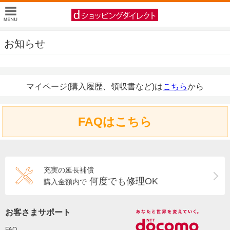
お知らせ
マイページ(購入履歴、領収書など)は
こちら
から
FAQはこちら
充実の延長補償
何度でも修理OK
購入金額内で
お客さまサポート
FAQ